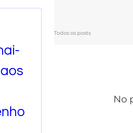
Todos os posts
mai-
aos 
No p
nho 