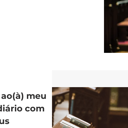
 ao(à) meu
diário com
us