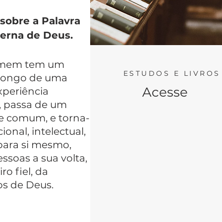
 sobre a Palavra
eterna de Deus.
em tem um
ESTUDOS E LIVROS
o longo de uma
Acesse
xperiência
, passa de um
comum, e torna-
onal, intelectual,
 para si mesmo,
ssoas a sua volta,
o fiel, da
os de Deus.