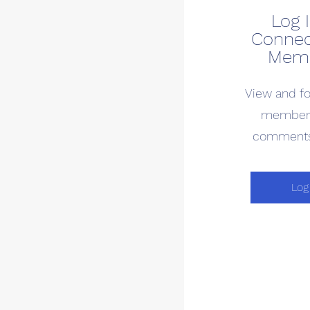
Log I
Connec
Mem
View and fo
members
comments
Log