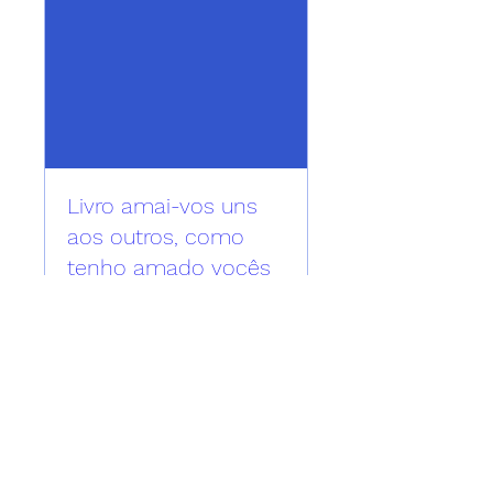
Livro amai-vos uns
aos outros, como
tenho amado vocês
fr. 23. aug.
More info
Details