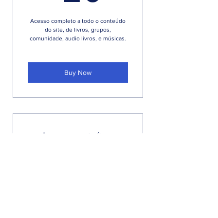
Acesso completo a todo o conteúdo
do site, de livros, grupos,
comunidade, audio livros, e músicas.
Buy Now
Acesso gratuíto e
completo a todo site.
0R$
R$
0
Acesso a todo conteudo completo,