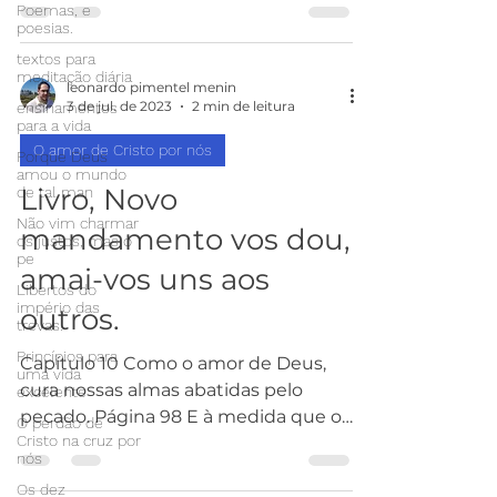
Poemas, e
continuamente...
poesias.
textos para
meditação diária
leonardo pimentel menin
3 de jul. de 2023
2 min de leitura
ensinamentos
para a vida
O amor de Cristo por nós
Porque Deus
amou o mundo
Livro, Novo
de tal man
Não vim charmar
mandamento vos dou,
os justos, mas o
pe
amai-vos uns aos
Libertos do
império das
outros.
trevas.
Princípios para
Capítulo 10 Como o amor de Deus,
uma vida
cura nossas almas abatidas pelo
excelente
pecado. Página 98 E à medida que os
O perdão de
Cristo na cruz por
recursos da sua graça forem nos...
nós
Os dez