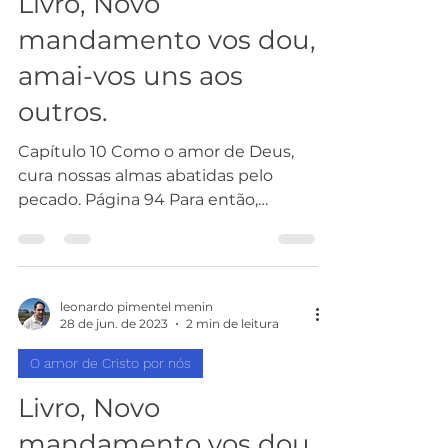
Livro, Novo
mandamento vos dou,
amai-vos uns aos
outros.
Capítulo 10 Como o amor de Deus,
cura nossas almas abatidas pelo
pecado. Página 94 Para então,
prosseguirmos rumo ao caminho da...
leonardo pimentel menin
28 de jun. de 2023
2 min de leitura
O amor de Cristo por nós
Livro, Novo
mandamento vos dou,