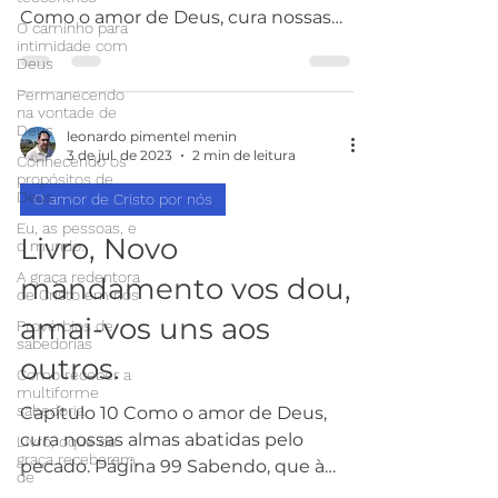
Como o amor de Deus, cura nossas
O caminho para
almas abatidas pelo pecado. Página...
intimidade com
Deus
Permanecendo
na vontade de
Deus
leonardo pimentel menin
3 de jul. de 2023
2 min de leitura
Conhecendo os
propósitos de
Deus
O amor de Cristo por nós
Eu, as pessoas, e
Livro, Novo
o mundo.
A graça redentora
mandamento vos dou,
de Cristo em nós
amai-vos uns aos
Provérbios de
sabedorias
outros.
Como receber a
multiforme
sabedoria
Capítulo 10 Como o amor de Deus,
cura nossas almas abatidas pelo
Livro, oque de
graça receberam,
pecado. Página 99 Sabendo, que à
de
medida que nos enchermos