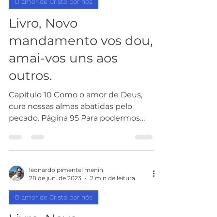
O amor de Cristo por nós
Livro, Novo
mandamento vos dou,
amai-vos uns aos
outros.
Capítulo 10 Como o amor de Deus,
cura nossas almas abatidas pelo
pecado. Página 95 Para podermos
aprender a andar com Ele não
apenas por...
leonardo pimentel menin
28 de jun. de 2023
2 min de leitura
O amor de Cristo por nós