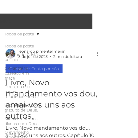
INÍCIO
Todos os posts
Todos os posts
leonardo pimentel menin
O amor de Cristo
3 de jul. de 2023
2 min de leitura
por nós
o evangelho
O amor de Cristo por nós
baseado em
graça
Livro, Novo
Deus, eu e os
mandamento vos dou,
meus
relacionamentos.
amai-vos uns aos
vida eterna,o dom
gratuito de Deus.
outros.
Minhas reflexões
diárias com Deus
Livro, Novo mandamento vos dou,
O evangelho
amai-vos uns aos outros. Capítulo 10
teocêntrico