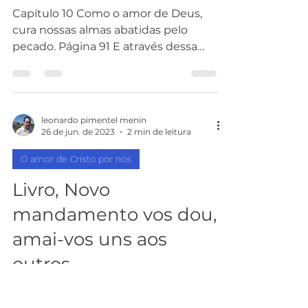
Capítulo 10 Como o amor de Deus,
cura nossas almas abatidas pelo
pecado. Página 91 E através dessa
sabedoria perfeita, e cheia de graça
e...
leonardo pimentel menin
26 de jun. de 2023
2 min de leitura
O amor de Cristo por nós
Livro, Novo
mandamento vos dou,
amai-vos uns aos
outros.
Capítulo 10 Como o amor de Deus,
cura nossas almas abatidas pelo