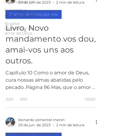
de Deus por nós
29 de jun. de 2023
2 min de leitura
O sentido e
O amor de Cristo por nós
propósito da vida
As nove
Livro, Novo
expressões do
amor de Deus.
mandamento vos dou,
amai-vos uns aos
outros.
Capítulo 10 Como o amor de Deus,
cura nossas almas abatidas pelo
pecado. Página 96 Mas, que o amor e
a eterna graça de Deus através da...
leonardo pimentel menin
29 de jun. de 2023
2 min de leitura