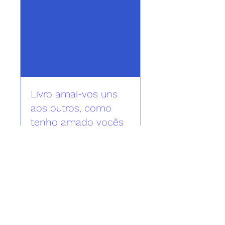
Livro amai-vos uns
aos outros, como
tenho amado vocês
Fraị, 23 Ọgọ
More info
Details