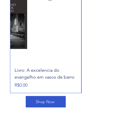
Livro: A excelencia do
alcançados pela mis
evangelho em vasos de barro
divina
Price
Price
R$0.00
R$0.00
Shop Now