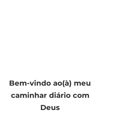
Bem-vindo ao(à) meu
caminhar diário com
Deus
Estudos, e livros sobre a Palavra
viva eficaz, e eterna de Deus.