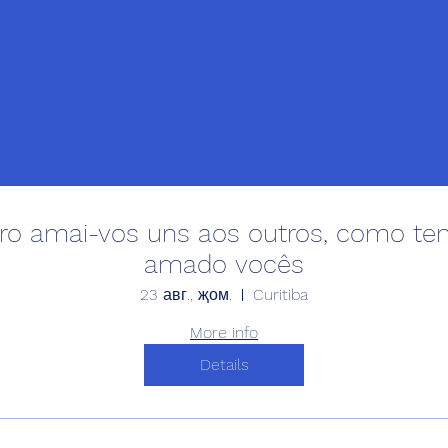
vro amai-vos uns aos outros, como te
amado vocês
23 авг., җом.
Curitiba
More info
Details