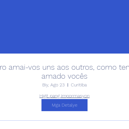
vro amai-vos uns aos outros, como te
amado vocês
Biy, Ago 23
Curitiba
Higit pang impormasyon
Mga Detalye