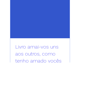
Livro amai-vos uns
aos outros, como
tenho amado vocês
وږی ۰۱, جمعه
More info
Details