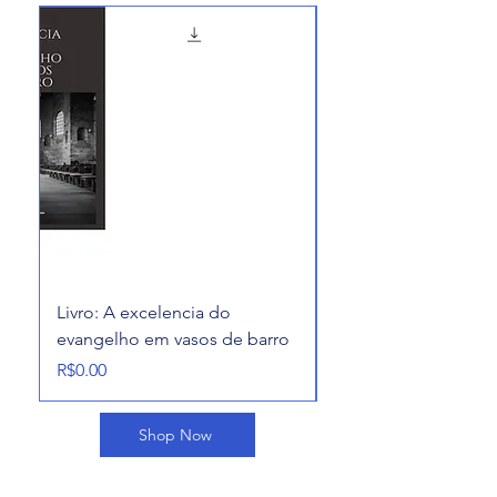
Livro: A excelencia do
alcançados pela mis
evangelho em vasos de barro
divina
가격
가격
R$0.00
R$0.00
Shop Now