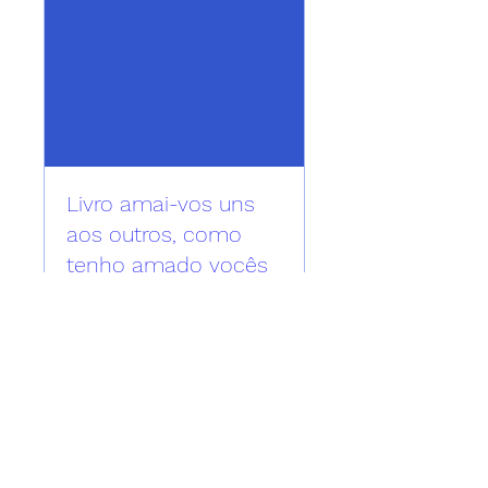
Livro amai-vos uns
aos outros, como
tenho amado vocês
ven 23 aug
More info
Details