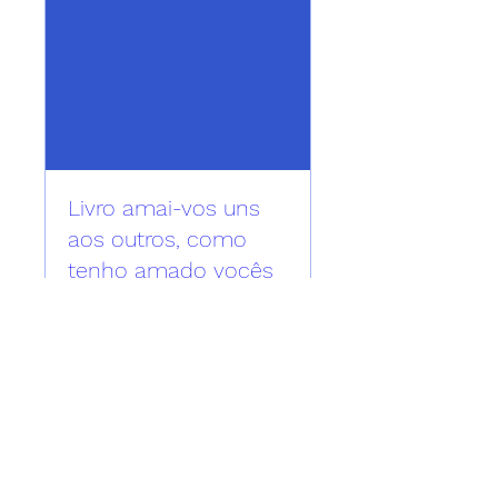
Livro amai-vos uns
aos outros, como
tenho amado vocês
શુક્ર, 23 ઑગસ્ટ
More info
Details