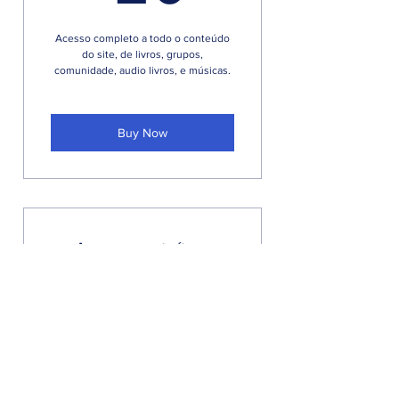
Acesso completo a todo o conteúdo
do site, de livros, grupos,
comunidade, audio livros, e músicas.
Buy Now
Acesso gratuíto e
completo a todo site.
0R$
R$
0
Acesso a todo conteudo completo,