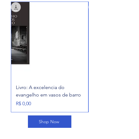
Livro: A excelencia do
alcançados pela mis
evangelho em vasos de barro
divina
Preço
Preço
R$ 0,00
R$ 0,00
Shop Now