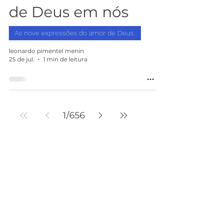
de Deus em nós
As nove expressões do amor de Deus.
leonardo pimentel menin
25 de jul.
1 min de leitura
1
/
656