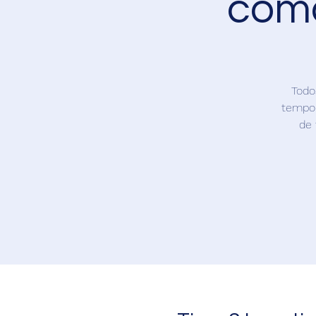
com
Todo
tempo 
de 