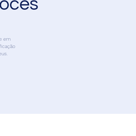
ocês
de em
ficação
eus.